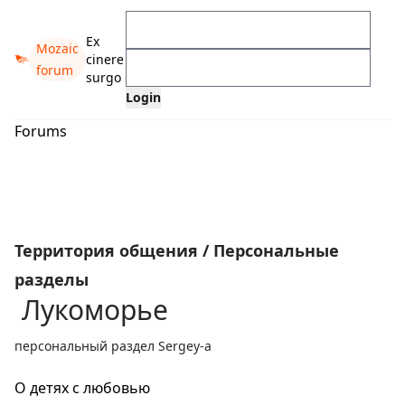
Ex
Mozaic
cinere
forum
surgo
Forums
Территория общения
/
Персональные
разделы
Лукоморье
персональный раздел Sergey-а
О детях с любовью