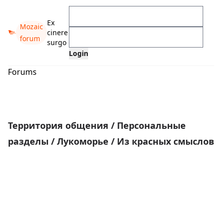
Ex
Mozaic
cinere
forum
surgo
Forums
Территория общения
/
Персональные
разделы
/
Лукоморье
/
Из красных смыслов