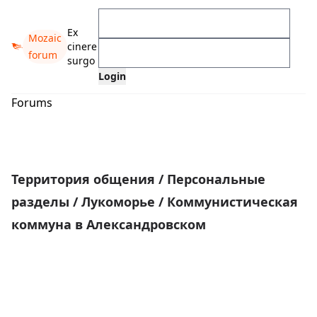
Ex
Mozaic
cinere
forum
surgo
Forums
Территория общения
/
Персональные
разделы
/
Лукоморье
/
Коммунистическая
коммуна в Александровском