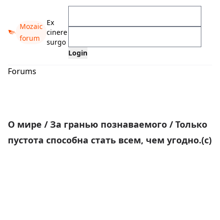
Ex
Mozaic
cinere
forum
surgo
Forums
О мире
/
За гранью познаваемого
/
Только
пустота способна стать всем, чем угодно.(с)