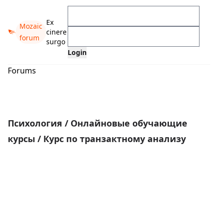
Ex
Mozaic
cinere
forum
surgo
Forums
Психология
/
Онлайновые обучающие
курсы
/
Курс по транзактному анализу