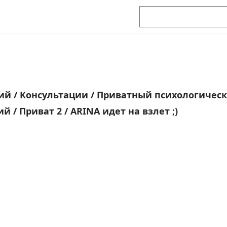
рий
/
Консультации
/
Приватный психологичес
рий
/
Приват 2
/
ARINA идет на взлет ;)