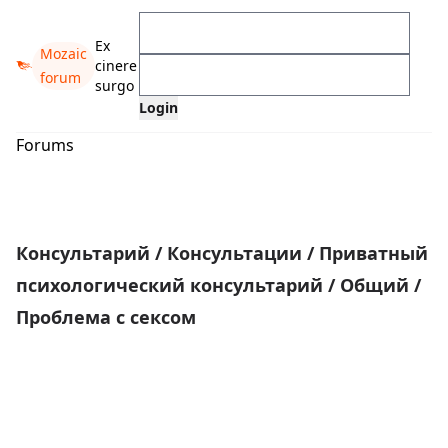
Ex
Mozaic
cinere
forum
surgo
Forums
Консультарий
/
Консультации
/
Приватный
психологический консультарий
/
Общий
/
Проблема с сексом