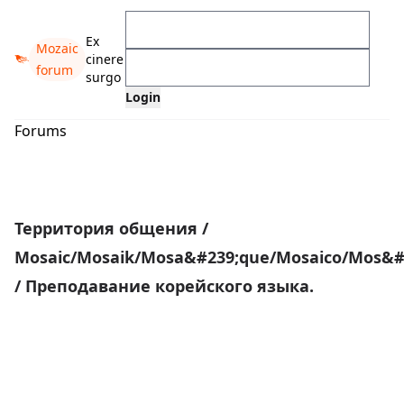
Ex
Mozaic
cinere
forum
surgo
Forums
Территория общения
/
Mosaic/Mosaik/Mosa&#239;que/Mosaico/Mos&#2
/
Преподавание корейского языка.