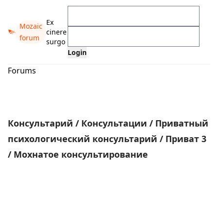
Ex
Mozaic
cinere
forum
surgo
Forums
Консультарий
/
Консультации
/
Приватный
психологический консультарий
/
Приват 3
/
Мохнатое консультирование