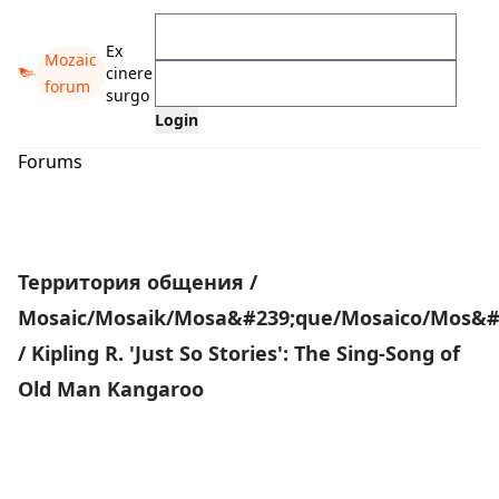
Ex
Mozaic
cinere
forum
surgo
Forums
Территория общения
/
Mosaic/Mosaik/Mosa&#239;que/Mosaico/Mos&#2
/
Kipling R. 'Just So Stories': The Sing-Song of
Old Man Kangaroo