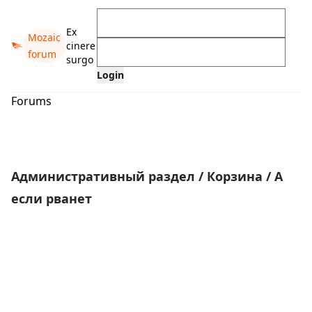
Ex
Mozaic
cinere
forum
surgo
Forums
Административный раздел
/
Корзина
/
А
если рванет