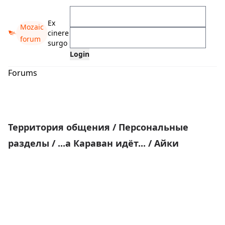
Ex
Mozaic
cinere
forum
surgo
Forums
Территория общения
/
Персональные
разделы
/
...а Караван идёт...
/
Айки