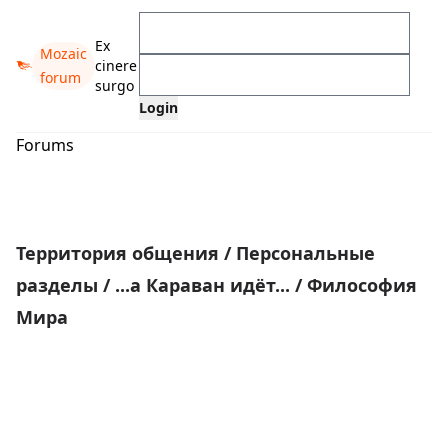
Ex
Mozaic
cinere
forum
surgo
Forums
Территория общения
/
Персональные
разделы
/
...а Караван идёт...
/
Философия
Мира