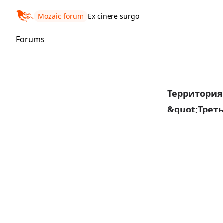
Mozaic forum
Ex cinere surgo
Forums
Территори
&quot;Трет