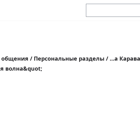
я общения
/
Персональные разделы
/
...а Карав
ья волна&quot;