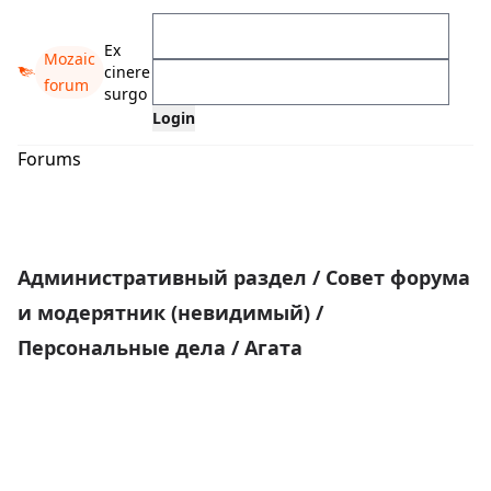
Ex
Mozaic
cinere
forum
surgo
Forums
Административный раздел
/
Совет форума
и модерятник (невидимый)
/
Персональные дела
/
Агата