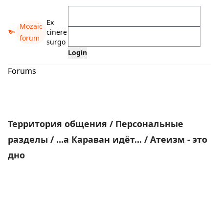
Ex
Mozaic
cinere
forum
surgo
Forums
Территория общения
/
Персональные
разделы
/
...а Караван идёт...
/
Атеизм - это
дно