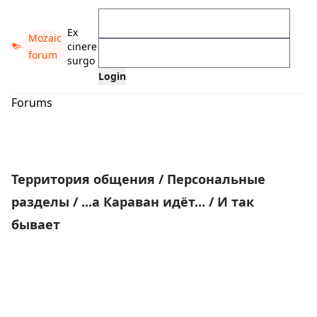
Ex
Mozaic
cinere
forum
surgo
Forums
Территория общения
/
Персональные
разделы
/
...а Караван идёт...
/
И так
бывает