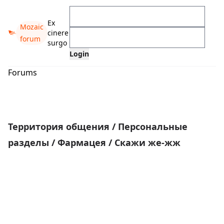
Ex
Mozaic
cinere
forum
surgo
Forums
Территория общения
/
Персональные
разделы
/
Фармацея
/
Скажи же-жж