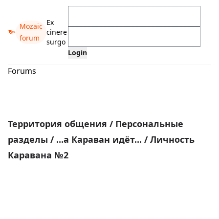
Ex
Mozaic
cinere
forum
surgo
Forums
Территория общения
/
Персональные
разделы
/
...а Караван идёт...
/
Личность
Каравана №2