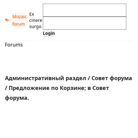
Ex
Mozaic
cinere
forum
surgo
Forums
Административный раздел
/
Совет форума
/
Предложение по Корзине; в Совет
форума.