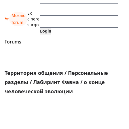
Ex
Mozaic
cinere
forum
surgo
Forums
Территория общения
/
Персональные
разделы
/
Лабиринт Фавна
/
о конце
человеческой эволюции