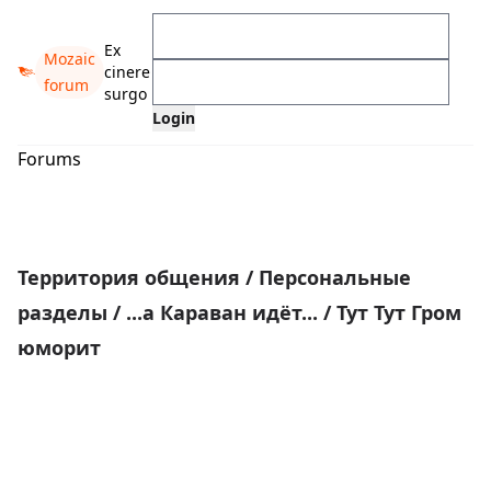
Ex
Mozaic
cinere
forum
surgo
Forums
Территория общения
/
Персональные
разделы
/
...а Караван идёт...
/
Тут Тут Гром
юморит