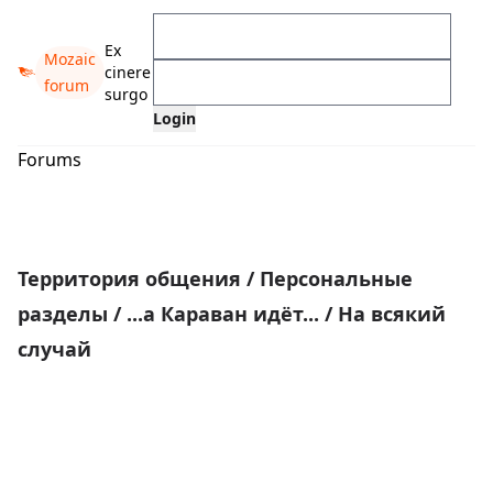
Ex
Mozaic
cinere
forum
surgo
Forums
Территория общения
/
Персональные
разделы
/
...а Караван идёт...
/
На всякий
случай