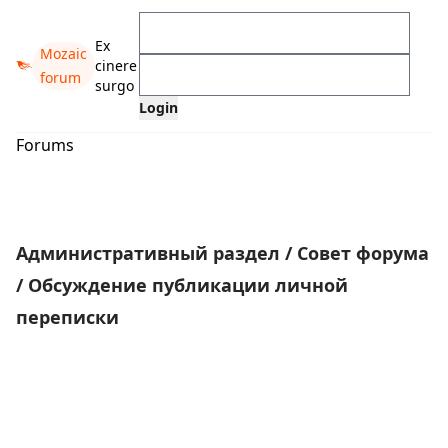
Ex
Mozaic
cinere
forum
surgo
Forums
Административный раздел
/
Совет форума
/
Обсуждение публикации личной
переписки