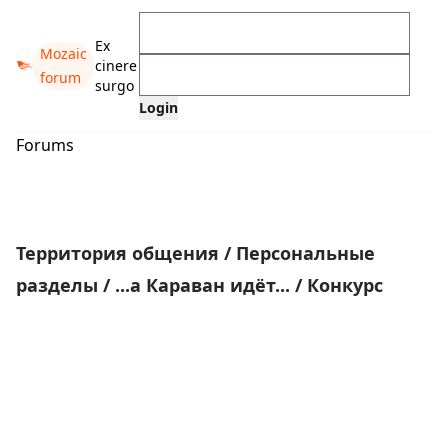
Ex
Mozaic
cinere
forum
surgo
Forums
Территория общения
/
Персональные
разделы
/
...а Караван идёт...
/
Конкурс