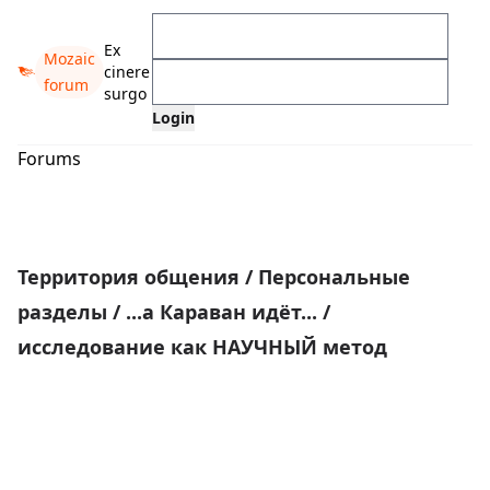
Ex
Mozaic
cinere
forum
surgo
Forums
Территория общения
/
Персональные
разделы
/
...а Караван идёт...
/
исследование как НАУЧНЫЙ метод