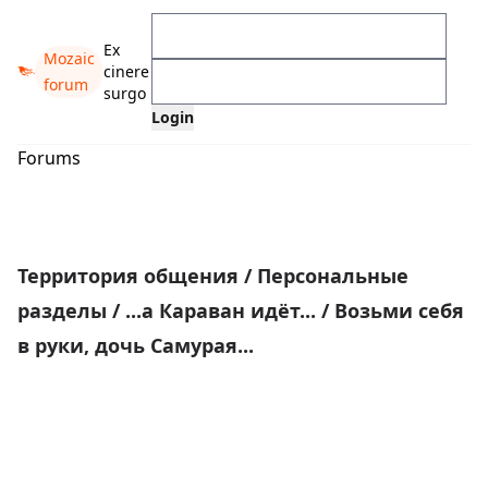
Ex
Mozaic
cinere
forum
surgo
Forums
Территория общения
/
Персональные
разделы
/
...а Караван идёт...
/
Возьми себя
в руки, дочь Самурая...