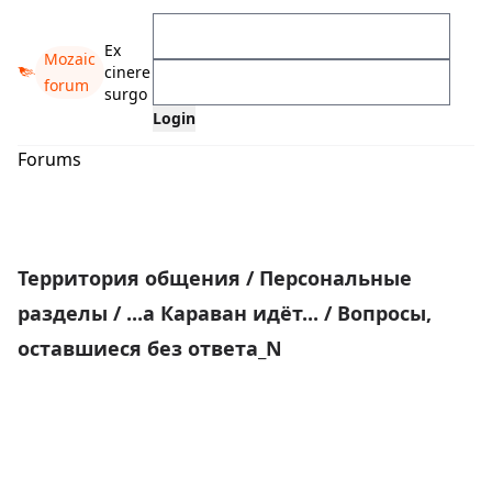
Ex
Mozaic
cinere
forum
surgo
Forums
Территория общения
/
Персональные
разделы
/
...а Караван идёт...
/
Вопросы,
оставшиеся без ответа_N