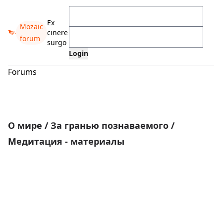
Ex
Mozaic
cinere
forum
surgo
Forums
О мире
/
За гранью познаваемого
/
Медитация - материалы