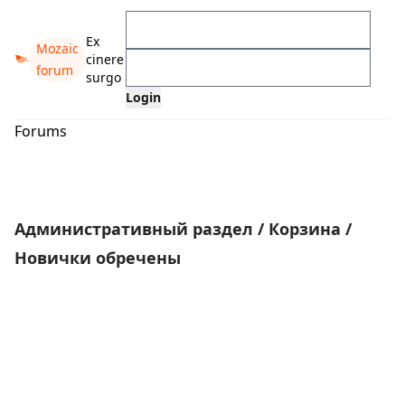
Ex
Mozaic
cinere
forum
surgo
Forums
Административный раздел
/
Корзина
/
Новички обречены