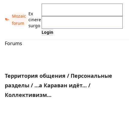
Ex
Mozaic
cinere
forum
surgo
Forums
Территория общения
/
Персональные
разделы
/
...а Караван идёт...
/
Коллективизм...