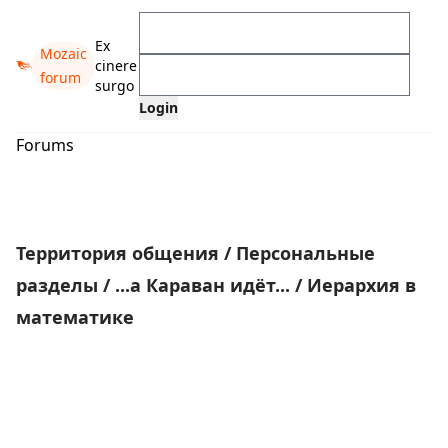
Ex
Mozaic
cinere
forum
surgo
Forums
Территория общения
/
Персональные
разделы
/
...а Караван идёт...
/
Иерархия в
математике