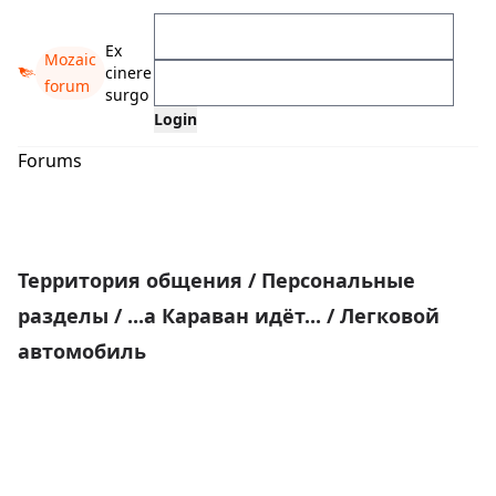
Ex
Mozaic
cinere
forum
surgo
Forums
Территория общения
/
Персональные
разделы
/
...а Караван идёт...
/
Легковой
автомобиль