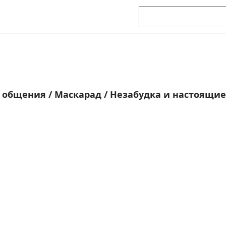
я общения
/
Маскарад
/
Незабудка и настоящи