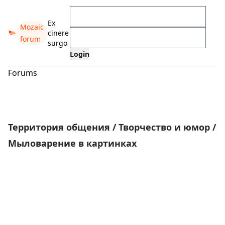
Ex
Mozaic
cinere
forum
surgo
Forums
Территория общения
/
Творчество и юмор
/
Мыловарение в картинках