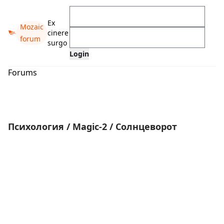
Ex
Mozaic
cinere
forum
surgo
Forums
Психология
/
Magic-2
/
Солнцеворот