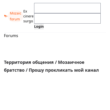
Ex
Mozaic
cinere
forum
surgo
Forums
Территория общения
/
Мозаичное
братство
/
Прошу прокликать мой канал