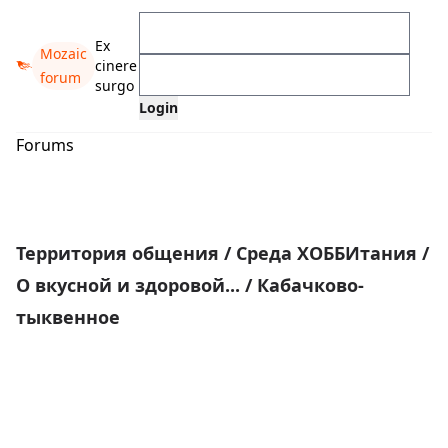
Ex
Mozaic
cinere
forum
surgo
Forums
Территория общения
/
Среда ХОББИтания
/
О вкусной и здоровой...
/
Кабачково-
тыквенное