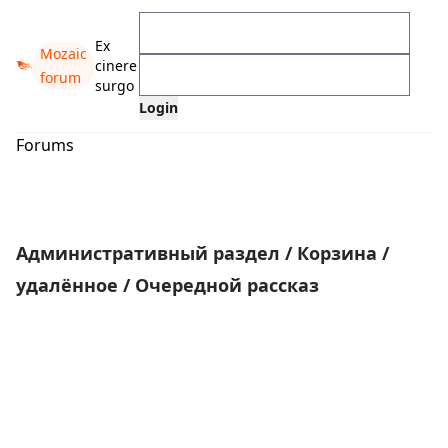
Ex
Mozaic
cinere
forum
surgo
Forums
Административный раздел
/
Корзина
/
удалённое
/
Очередной рассказ