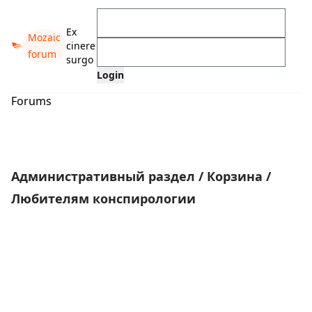
Ex
Mozaic
cinere
forum
surgo
Forums
Административный раздел
/
Корзина
/
Любителям конспирологии