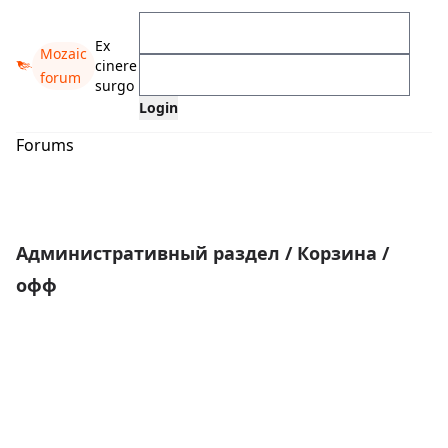
Ex
Mozaic
cinere
forum
surgo
Forums
Административный раздел
/
Корзина
/
офф