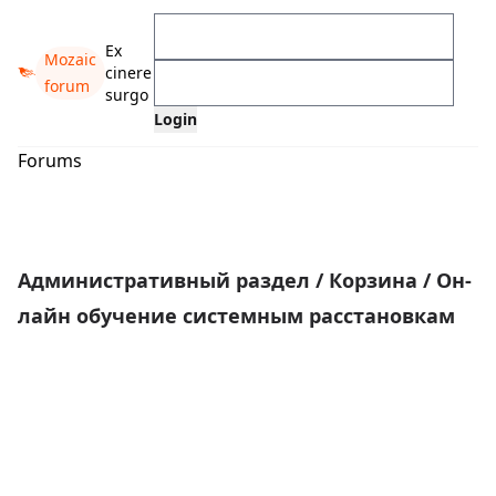
Ex
Mozaic
cinere
forum
surgo
Forums
Административный раздел
/
Корзина
/
Он-
лайн обучение системным расстановкам