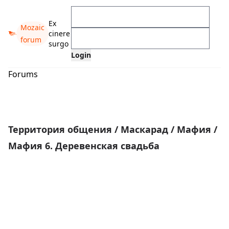
Ex
Mozaic
cinere
forum
surgo
Forums
Территория общения
/
Маскарад
/
Мафия
/
Мафия 6. Деревенская свадьба