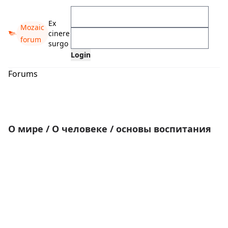
Ex
Mozaic
cinere
forum
surgo
Forums
О мире
/
О человеке
/
основы воспитания