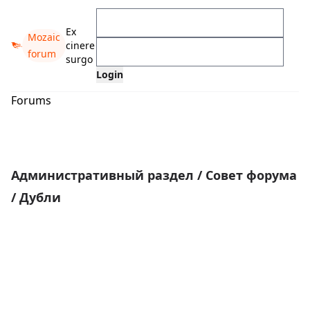
Ex
Mozaic
cinere
forum
surgo
Forums
Административный раздел
/
Совет форума
/
Дубли