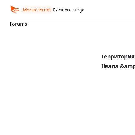
Mozaic forum
Ex cinere surgo
Forums
Территори
Ileana &am