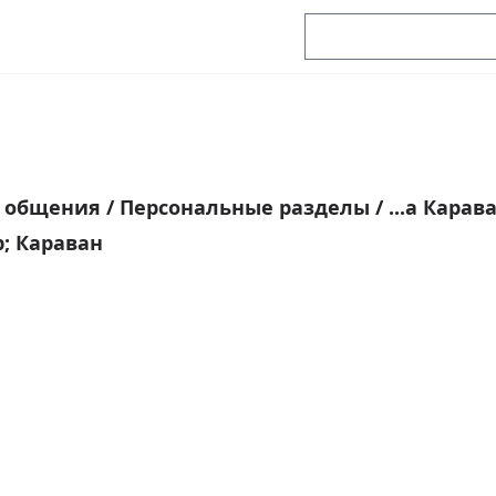
я общения
/
Персональные разделы
/
...а Карав
p; Караван