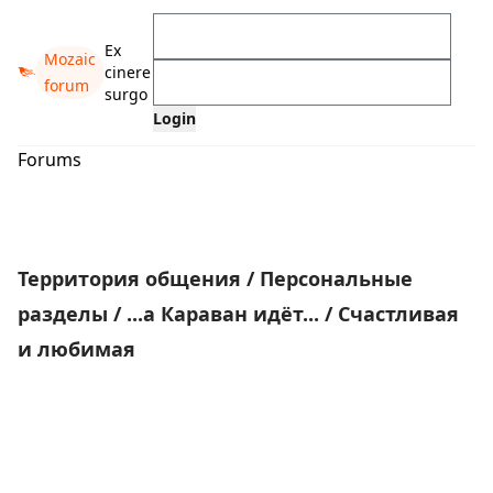
Ex
Mozaic
cinere
forum
surgo
Forums
Территория общения
/
Персональные
разделы
/
...а Караван идёт...
/
Счастливая
и любимая