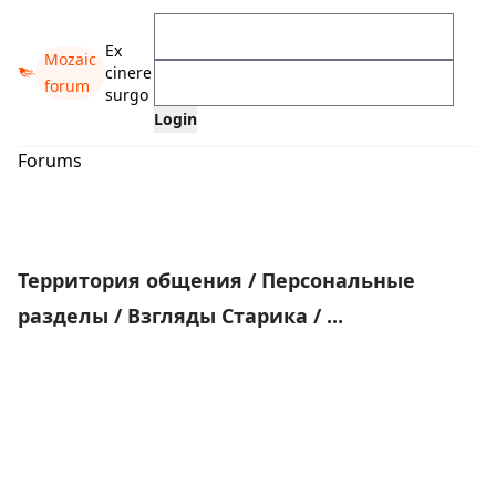
Ex
Mozaic
cinere
forum
surgo
Forums
Территория общения
/
Персональные
разделы
/
Взгляды Старика
/
...