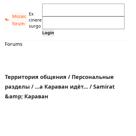
Ex
Mozaic
cinere
forum
surgo
Forums
Территория общения
/
Персональные
разделы
/
...а Караван идёт...
/
Samirat
&amp; Караван