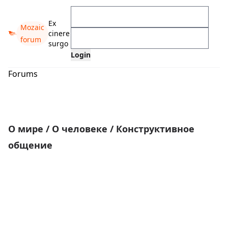
Ex
Mozaic
cinere
forum
surgo
Forums
О мире
/
О человеке
/
Конструктивное
общение